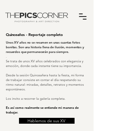
Quinceaños
- Reportaje completo
Unos XV años no se resumen en unas cuantas fotos
bonitas. Son una historia llena de ilusión, momentos y
recuerdos que permanecerán para siempre.
.
Se trata de unos XV años celebrados con elegancia y
emoción, donde cada instante tiene su importancia.
Desde la sesión Quinceañera hasta la fiesta, mi forma
de trabajar consiste en contar el día respetando su
ritmo natural: miradas, detalles, retratos y momentos
espontáneos.
Los invito a recorrer la galería completa.
Es así como realmente se entiende mi manera de
trabajar.
Hablemos de sus XV